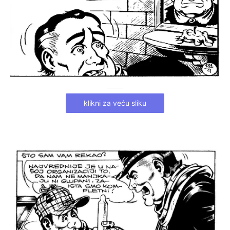
klikni za veću sliku