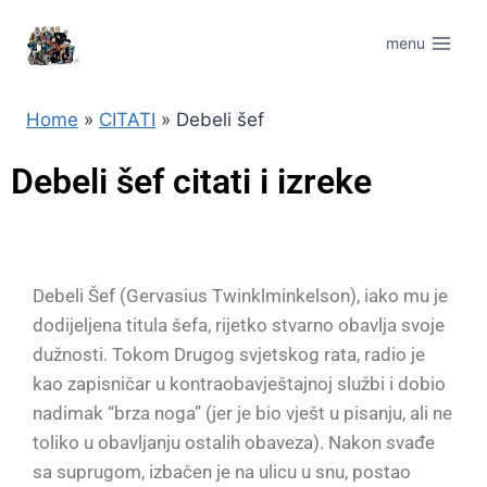
menu
Home
»
CITATI
»
Debeli šef
Debeli šef citati i izreke
Debeli Šef (Gervasius Twinklminkelson), iako mu je
dodijeljena titula šefa, rijetko stvarno obavlja svoje
dužnosti. Tokom Drugog svjetskog rata, radio je
kao zapisničar u kontraobavještajnoj službi i dobio
nadimak “brza noga” (jer je bio vješt u pisanju, ali ne
toliko u obavljanju ostalih obaveza). Nakon svađe
sa suprugom, izbačen je na ulicu u snu, postao