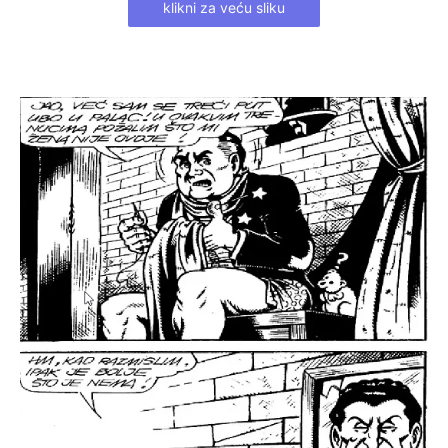
klikni za veću sliku