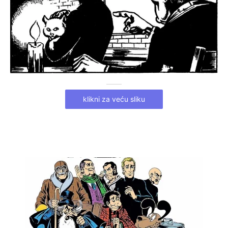
klikni za veću sliku