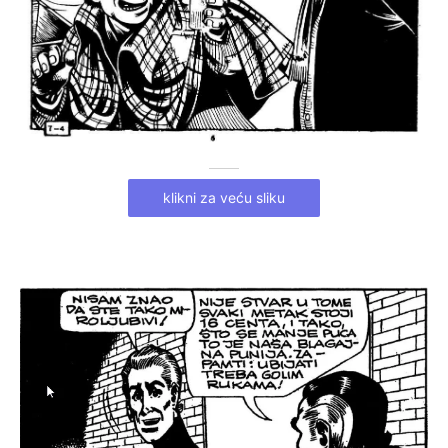
klikni za veću sliku